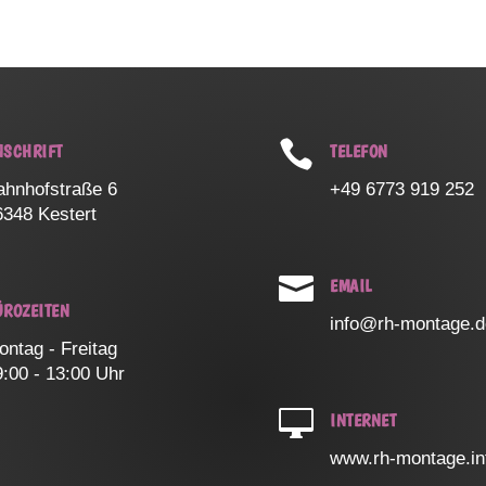

NSCHRIFT
TELEFON
ahnhofstraße 6
+49 6773 919 252
6348 Kestert

EMAIL
ÜROZEITEN
info@rh-montage.
ontag - Freitag
9:00 - 13:00 Uhr

INTERNET
www.rh-montage.in