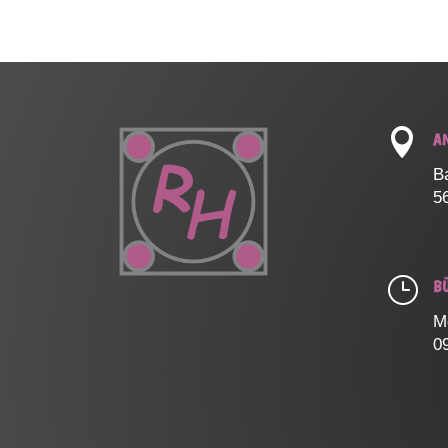

A
B
5
}
B
M
0