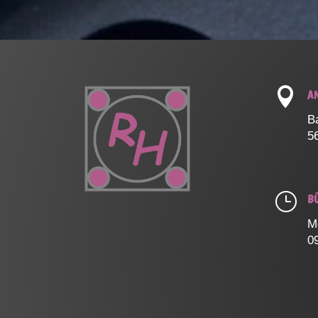

A
B
5
}
B
M
0