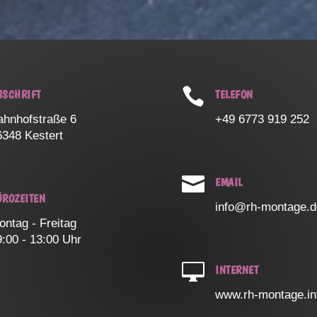

NSCHRIFT
TELEFON
ahnhofstraße 6
+49 6773 919 252
6348 Kestert

EMAIL
ÜROZEITEN
info@rh-montage.
ontag - Freitag
9:00 - 13:00 Uhr

INTERNET
www.rh-montage.in